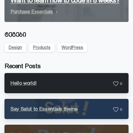
Want to learn how to code in 8 weeks?
Purchase Essentials
ტეგები
Design
Products
WordPress
Recent Posts
Hello world!
0
Say Salut to Essentials theme
0